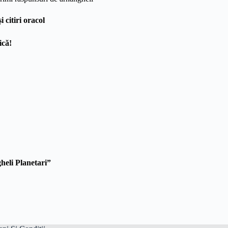
i citiri oracol
ică!
heli Planetari”