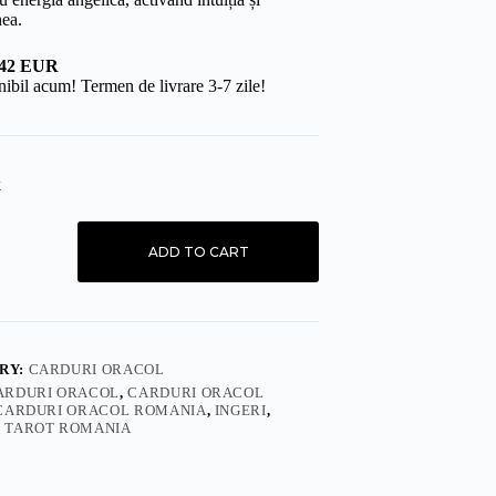
nea.
 42 EUR
ibil acum! Termen de livrare 3-7 zile!
k
ADD TO CART
li
RY:
CARDURI ORACOL
ARDURI ORACOL
,
CARDURI ORACOL
CARDURI ORACOL ROMANIA
,
INGERI
,
,
TAROT ROMANIA