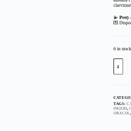
clarviziu
💫
Preț:
💌 Dispon
6 in stoc
Angel’s
Whispers
–
Oracolul
celor
7
Arhanghe
Planetari
CATEGO
quantity
TAGS:
C
INGERI
,
ORACOL