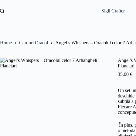
Skip
to
Sigil Crafter
content
Home
Carduri Oracol
Angel’s Whispers – Oracolul celor 7 Arhan
Angel’s W
Planetari
35,00
€
Un set u
deschide 
subtilă a 
Fiecare 
concepute
În plus, 
o metodă 
aliniază c