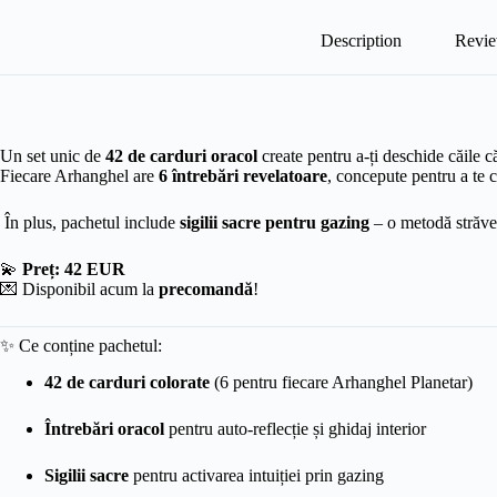
Description
Revie
Un set unic de
42 de carduri oracol
create pentru a-ți deschide căile că
Fiecare Arhanghel are
6 întrebări revelatoare
, concepute pentru a te c
În plus, pachetul include
sigilii sacre pentru gazing
– o metodă străvech
💫
Preț: 42 EUR
💌 Disponibil acum la
precomandă
!
✨ Ce conține pachetul:
42 de carduri colorate
(6 pentru fiecare Arhanghel Planetar)
Întrebări oracol
pentru auto-reflecție și ghidaj interior
Sigilii sacre
pentru activarea intuiției prin gazing