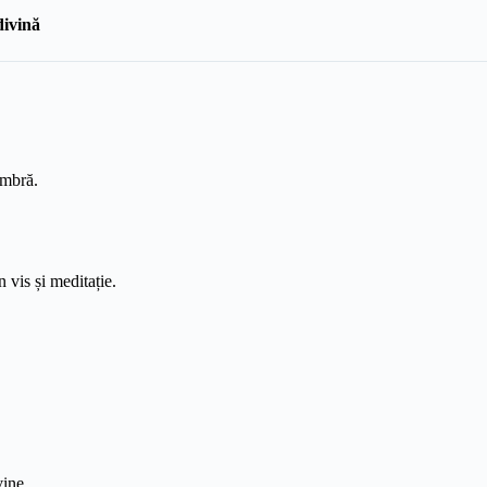
divină
 umbră.
n vis și meditație.
vine.