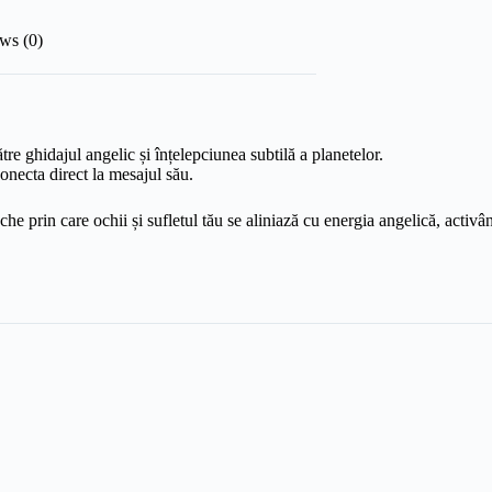
ws (0)
tre ghidajul angelic și înțelepciunea subtilă a planetelor.
onecta direct la mesajul său.
e prin care ochii și sufletul tău se aliniază cu energia angelică, activând