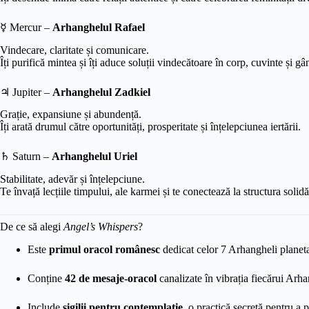
☿️ Mercur –
Arhanghelul Rafael
Vindecare, claritate și comunicare.
Îți purifică mintea și îți aduce soluții vindecătoare în corp, cuvinte și gâ
♃ Jupiter –
Arhanghelul Zadkiel
Grație, expansiune și abundență.
Îți arată drumul către oportunități, prosperitate și înțelepciunea iertării.
♄ Saturn –
Arhanghelul Uriel
Stabilitate, adevăr și înțelepciune.
Te învață lecțiile timpului, ale karmei și te conectează la structura solidă 
De ce să alegi
Angel’s Whispers
?
Este
primul oracol românesc
dedicat celor 7 Arhangheli planeta
Conține
42 de mesaje-oracol
canalizate în vibrația fiecărui Arh
Include
sigilii pentru contemplație
, o practică secretă pentru a 