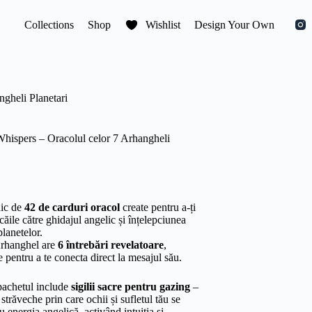
Collections
Shop
Wishlist
Design Your Own
gheli Planetari
hispers – Oracolul celor 7 Arhangheli
nic de
42 de carduri oracol
create pentru a-ți
căile către ghidajul angelic și înțelepciunea
planetelor.
Arhanghel are
6 întrebări revelatoare
,
 pentru a te conecta direct la mesajul său.
pachetul include
sigilii sacre pentru gazing
–
străveche prin care ochii și sufletul tău se
u energia angelică, activând intuiția și