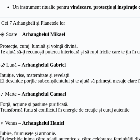
Un instrument ritualic pentru
vindecare, protecție și inspirație 
Cei 7 Arhangheli și Planetele lor
☀️ Soare –
Arhanghelul Mikael
Protecție, curaj, lumină și voință divină.
Te ajută să-ți recunoști puterea interioară și să rupi fricile care te țin în
🌙 Lună –
Arhanghelul Gabriel
Intuiție, vise, maternitate și revelații.
El deschide porțile subconștientului și te ajută să primești mesaje clare î
♂️ Marte –
Arhanghelul Camael
Forță, acțiune și pasiune purificată.
Transformă furia și conflictul în energie de creație și curaj autentic.
♀️ Venus –
Arhanghelul Haniel
Iubire, frumusețe și armonie.
Îți deschide inima către relații autentice și către celebrarea feminității di