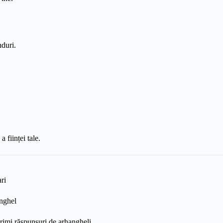
nduri.
a ființei tale.
ri
anghel
primi răspunsuri de arhangheli